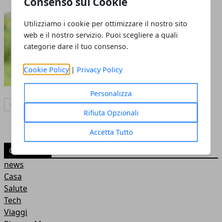
Consenso sui Cookie
Guida all'Acquisto delle
Utilizziamo i cookie per ottimizzare il nostro sito
Serrature per la Tua Nuova
web e il nostro servizio. Puoi scegliere a quali
Casa
categorie dare il tuo consenso.
20 giu 2024
Cookie Policy
|
Privacy Policy
Personalizza
Articolo Successivo
Rifiuta Opzionali
Accetta Tutto
CATEGORIE
news
Casa
Salute
Tech
Viaggi