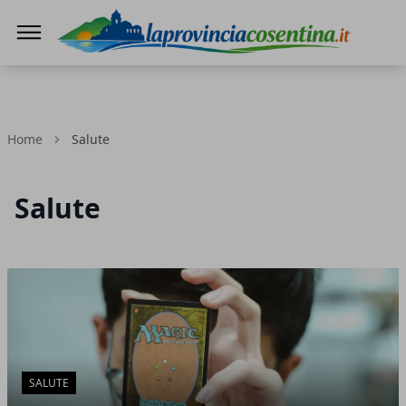
LaProvinciaCosentina.it
Home
Salute
Salute
Articoli in Evidenza
SALUTE