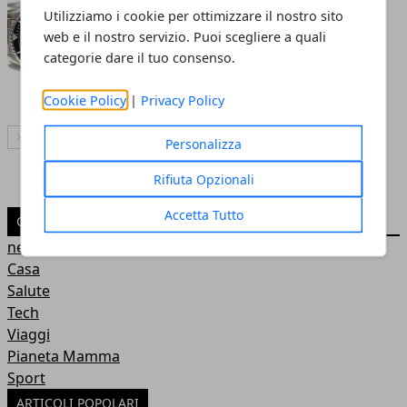
Compro Rolex a Roma: a chi
Utilizziamo i cookie per ottimizzare il nostro sito
affidarsi per la migliore
web e il nostro servizio. Puoi scegliere a quali
valutazione del tuo Rolex Usato
categorie dare il tuo consenso.
Redazione
- 11 nov 2022
Cookie Policy
|
Privacy Policy
Articolo Successivo
Personalizza
Rifiuta Opzionali
Accetta Tutto
CATEGORIE
news
Casa
Salute
Tech
Viaggi
Pianeta Mamma
Sport
ARTICOLI POPOLARI