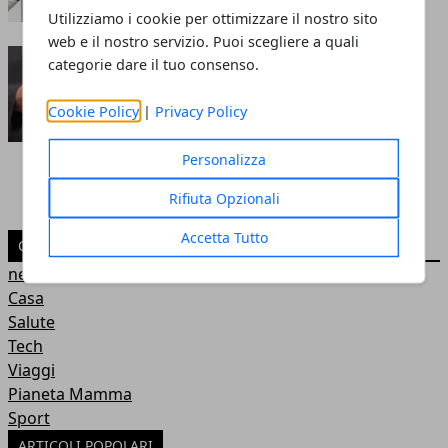
Utilizziamo i cookie per ottimizzare il nostro sito
web e il nostro servizio. Puoi scegliere a quali
5 cose che non sai del tuo
categorie dare il tuo consenso.
smartphone
Cookie Policy
|
Privacy Policy
Redazione
- 14 set 2022
Personalizza
Rifiuta Opzionali
Accetta Tutto
CATEGORIE
news
Casa
Salute
Tech
Viaggi
Pianeta Mamma
Sport
ARTICOLI POPOLARI