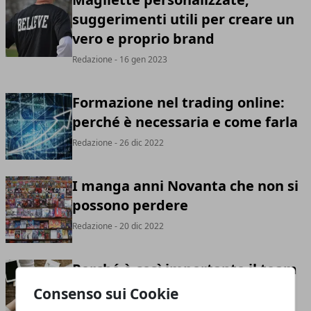
suggerimenti utili per creare un
vero e proprio brand
Redazione
- 16 gen 2023
Formazione nel trading online:
perché è necessaria e come farla
Redazione
- 26 dic 2022
I manga anni Novanta che non si
possono perdere
Redazione
- 20 dic 2022
Perché è così importante il team
building
Consenso sui Cookie
Redazione
- 18 nov 2022