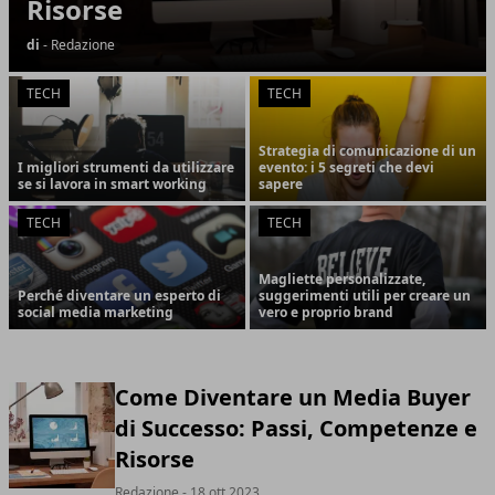
Risorse
di
- Redazione
TECH
TECH
Strategia di comunicazione di un
I migliori strumenti da utilizzare
evento: i 5 segreti che devi
se si lavora in smart working
sapere
TECH
TECH
Magliette personalizzate,
Perché diventare un esperto di
suggerimenti utili per creare un
social media marketing
vero e proprio brand
Come Diventare un Media Buyer
di Successo: Passi, Competenze e
Risorse
Redazione
- 18 ott 2023