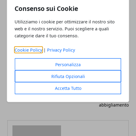
indipendentemente dall’età anagrafica
.
Consenso sui Cookie
Utilizziamo i cookie per ottimizzare il nostro sito
web e il nostro servizio. Puoi scegliere a quali
categorie dare il tuo consenso.
Facebook
Twitter
Whatsapp
Cookie Policy
|
Privacy Policy
Personalizza
Rifiuta Opzionali
Articolo Precedente
Articolo Successivo
Guida all'Acquisto delle
La rivoluzione di Linkware
Accetta Tutto
Serrature per la Tua Nuova
tra gestionale ed e-
Casa
commerce di
abbigliamento