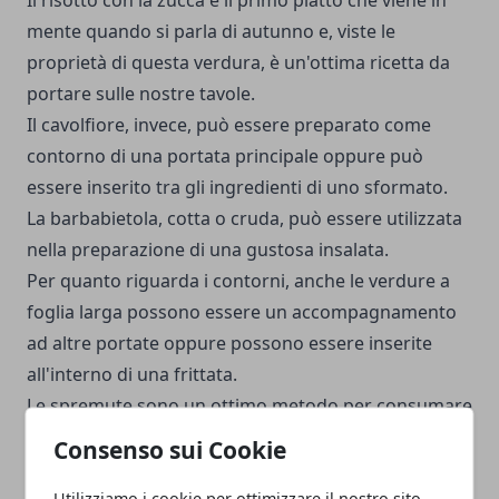
Il risotto con la zucca è il primo piatto che viene in
mente quando si parla di autunno e, viste le
proprietà di questa verdura, è un'ottima ricetta da
portare sulle nostre tavole.
Il cavolfiore, invece, può essere preparato come
contorno di una portata principale oppure può
essere inserito tra gli ingredienti di uno sformato.
La barbabietola, cotta o cruda, può essere utilizzata
nella preparazione di una gustosa insalata.
Per quanto riguarda i contorni, anche le verdure a
foglia larga possono essere un accompagnamento
ad altre portate oppure possono essere inserite
all'interno di una frittata.
Le spremute sono un ottimo metodo per consumare
gli agrumi, che sono ottimi anche mangiati come
Consenso sui Cookie
frutto.
Utilizziamo i cookie per ottimizzare il nostro sito