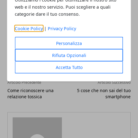
Per quanto riguarda le mele, invece, è consigliabile
web e il nostro servizio. Puoi scegliere a quali
mangiarle cotte.
categorie dare il tuo consenso.
Cookie Policy
|
Privacy Policy
Personalizza
Facebook
Twitter
Whatsapp
Rifiuta Opzionali
Accetta Tutto
Articolo Precedente
Articolo Successivo
Come riconoscere una
5 cose che non sai del tuo
relazione tossica
smartphone