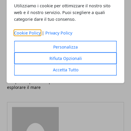
Utilizziamo i cookie per ottimizzare il nostro sito
web e il nostro servizio. Puoi scegliere a quali
categorie dare il tuo consenso.
Facebook
Twitter
Whatsapp
Cookie Policy
|
Privacy Policy
Personalizza
Rifiuta Opzionali
Articolo Precedente
Articolo Successivo
Accetta Tutto
Il noleggio di barche a vela
9 attività educative per
con skipper: un modo
bambini da fare insieme
semplice e piacevole per
esplorare il mare