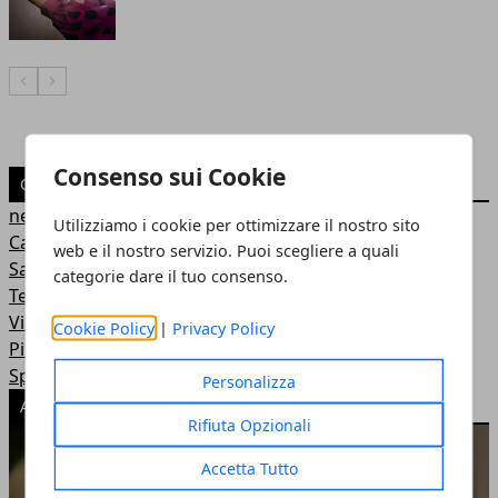
Articolo Precedente
Articolo Successivo
Consenso sui Cookie
CATEGORIE
news
Utilizziamo i cookie per ottimizzare il nostro sito
Casa
web e il nostro servizio. Puoi scegliere a quali
Salute
categorie dare il tuo consenso.
Tech
Viaggi
Cookie Policy
|
Privacy Policy
Pianeta Mamma
Sport
Personalizza
ARTICOLI POPOLARI
Rifiuta Opzionali
Accetta Tutto